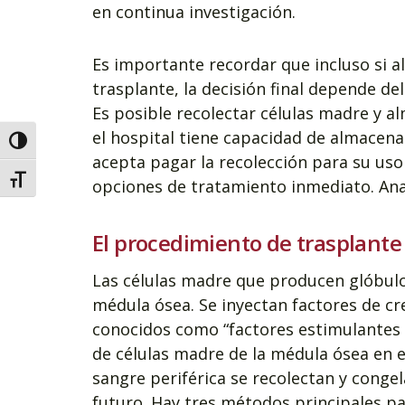
en continua investigación.
Es importante recordar que incluso si 
trasplante, la decisión final depende del
Es posible recolectar células madre y a
el hospital tiene capacidad de almacenam
Alternar alto contraste
acepta pagar la recolección para su uso
Alternar tamanho da fonte
opciones de tratamiento inmediato. Ana
El procedimiento de trasplante
Las células madre que producen glóbulo
médula ósea. Se inyectan factores de c
conocidos como “factores estimulantes d
de células madre de la médula ósea en e
sangre periférica se recolectan y conge
futuro. Hay tres métodos principales pa