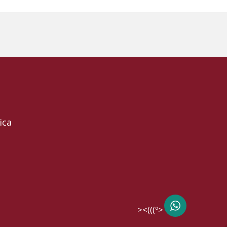
ica
><(((º> 17