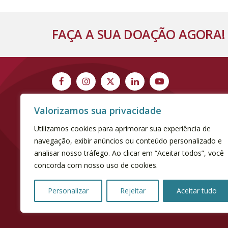
FAÇA A SUA DOAÇÃO AGORA!
Valorizamos sua privacidade
Utilizamos cookies para aprimorar sua experiência de
navegação, exibir anúncios ou conteúdo personalizado e
analisar nosso tráfego. Ao clicar em “Aceitar todos”, você
concorda com nosso uso de cookies.
[elfsight_cookie_consent id="1"]
Personalizar
Rejeitar
Aceitar tudo