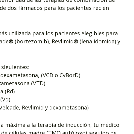
de dos fármacos para los pacientes recién
más utilizada para los pacientes elegibles para
cade® (bortezomib), Revlimid® (lenalidomida) y
 siguientes:
y dexametasona, (VCD o CyBorD)
exametasona (VTD)
a (Rd)
(Vd)
e Velcade, Revlimid y dexametasona)
a máxima a la terapia de inducción, tu médico
de células madre (TMO autólogo) seguido de