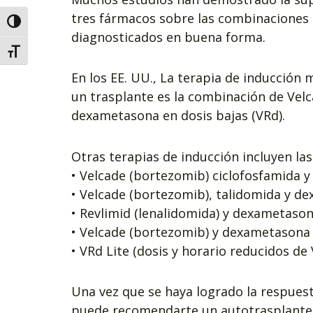
tres fármacos sobre las combinaciones 
Alternar alto contraste
diagnosticados en buena forma.
Alternar tamanho da fonte
En los EE. UU., La terapia de inducción 
un trasplante es la combinación de Vel
dexametasona en dosis bajas (VRd).
Otras terapias de inducción incluyen las
• Velcade (bortezomib) ciclofosfamida 
• Velcade (bortezomib), talidomida y d
• Revlimid (lenalidomida) y dexametason
• Velcade (bortezomib) y dexametasona 
• VRd Lite (dosis y horario reducidos d
Una vez que se haya logrado la respuest
puede recomendarte un autotrasplante 