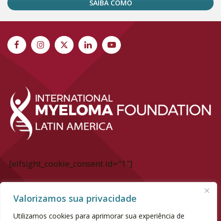
SAIBA COMO
[elfsight_cookie_consent id="1"]
International Myeloma Foundation Latin
Valorizamos sua privacidade
America
Utilizamos cookies para aprimorar sua experiência de