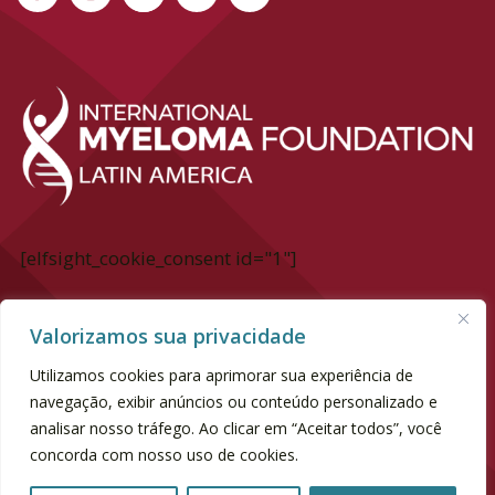
[elfsight_cookie_consent id="1"]
International Myeloma Foundation Latin
Valorizamos sua privacidade
America
Utilizamos cookies para aprimorar sua experiência de
Av. Dr. chucri Zaidan, 940 - 6° andar
navegação, exibir anúncios ou conteúdo personalizado e
Market Place Tower II | Vila Cordeiro
analisar nosso tráfego. Ao clicar em “Aceitar todos”, você
concorda com nosso uso de cookies.
SP | CEP 04583-110