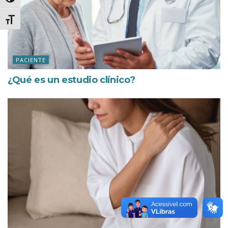
Alternar alto contraste
Alternar tamanho da fonte
PACIENTE
¿Qué es un estudio clínico?