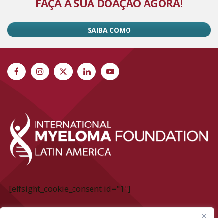
FAÇA A SUA DOAÇÃO AGORA!
SAIBA COMO
[elfsight_cookie_consent id="1"]