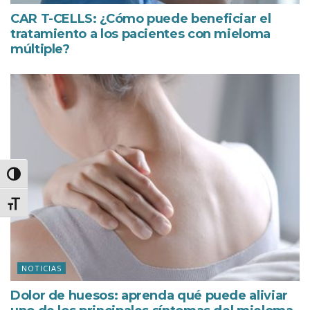
CAR T-CELLS: ¿Cómo puede beneficiar el
tratamiento a los pacientes con mieloma
múltiple?
Alternar alto contraste
Alternar tamanho da fonte
NOTICIAS
Dolor de huesos: aprenda qué puede aliviar