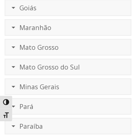
Goiás
Maranhão
Mato Grosso
Mato Grosso do Sul
Minas Gerais
Alternar alto contraste
Pará
Alternar tamanho da fonte
Paraíba