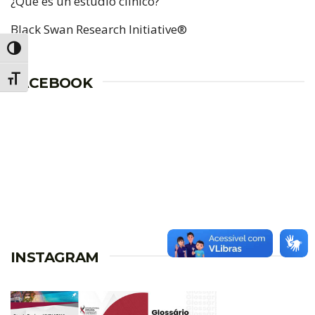
¿Qué es un estudio clínico?
Black Swan Research Initiative®
Alternar alto contraste
Alternar tamanho da fonte
FACEBOOK
INSTAGRAM