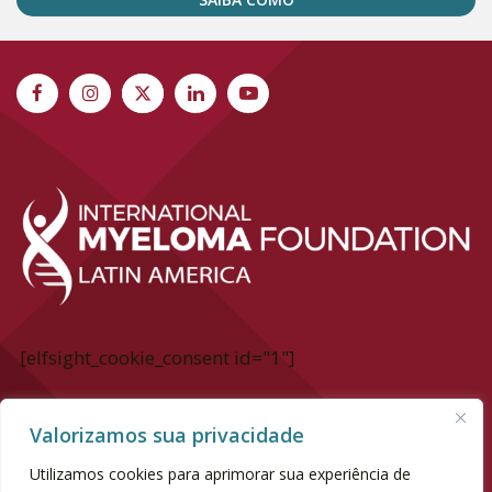
[elfsight_cookie_consent id="1"]
International Myeloma Foundation Latin
Valorizamos sua privacidade
America
Utilizamos cookies para aprimorar sua experiência de