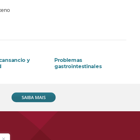
oxeno
OLATERALES
EFECTOS COLATERALES
 cansancio y
Problemas
d
gastrointestinales
SAIBA MAIS