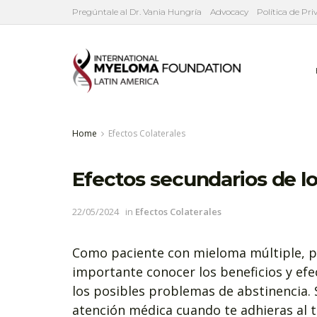
Pregúntale al Dr. Vania Hungría
Advocacy
Política de Pr
Home
Efectos Colaterales
Efectos secundarios de lo
22/05/2024
in
Efectos Colaterales
Como paciente con mieloma múltiple, pu
importante conocer los beneficios y efe
los posibles problemas de abstinencia. 
atención médica cuando te adhieras al 