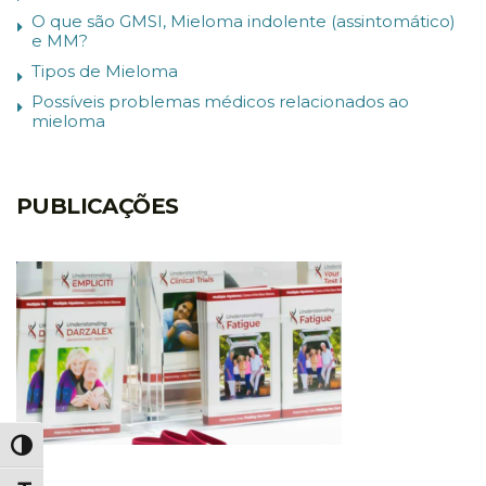
O que são GMSI, Mieloma indolente (assintomático)
e MM?
Tipos de Mieloma
Possíveis problemas médicos relacionados ao
mieloma
PUBLICAÇÕES
Alternar alto contraste