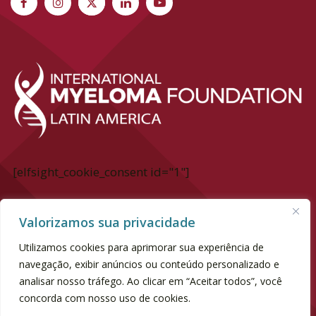
[elfsight_cookie_consent id="1"]
International Myeloma Foundation Latin
Valorizamos sua privacidade
America
Utilizamos cookies para aprimorar sua experiência de
Av. Dr. chucri Zaidan, 940 - 6° andar
navegação, exibir anúncios ou conteúdo personalizado e
Market Place Tower II | Vila Cordeiro
analisar nosso tráfego. Ao clicar em “Aceitar todos”, você
concorda com nosso uso de cookies.
SP | CEP 04583-110