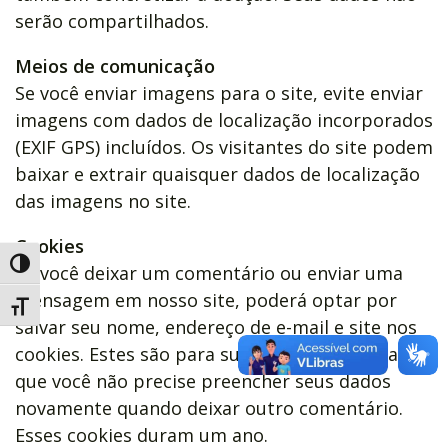
serão compartilhados.
Meios de comunicação
Se você enviar imagens para o site, evite enviar
imagens com dados de localização incorporados
(EXIF GPS) incluídos. Os visitantes do site podem
baixar e extrair quaisquer dados de localização
das imagens no site.
Cookies
Alternar alto contraste
Se você deixar um comentário ou enviar uma
mensagem em nosso site, poderá optar por
Alternar tamanho da fonte
salvar seu nome, endereço de e-mail e site nos
cookies. Estes são para sua conveniência, para
que você não precise preencher seus dados
novamente quando deixar outro comentário.
Esses cookies duram um ano.