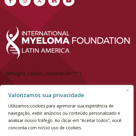
[elfsight_cookie_consent id="1"]
International Myeloma Foundation Latin
Valorizamos sua privacidade
America
Utilizamos cookies para aprimorar sua experiência de
Av. Dr. chucri Zaidan, 940 - 6° andar
navegação, exibir anúncios ou conteúdo personalizado e
Market Place Tower II | Vila Cordeiro
analisar nosso tráfego. Ao clicar em “Aceitar todos”, você
concorda com nosso uso de cookies.
SP | CEP 04583-110