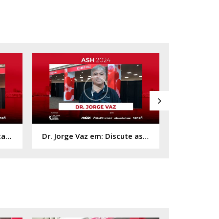
Dr. Pedro Neffá em: Expectativas em Relação à incorporação de novas terapias.
Dr. Jorge Vaz em: Discute as novas abordagens para pacientes com mieloma múltiplo indolente.