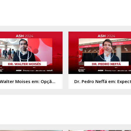
Dr. Walter Moises em: Opção Terapêutica de primeira linha para pacientes elegíveis ao TMO