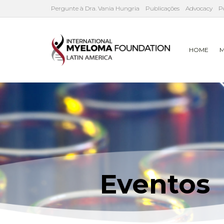
Pergunte à Dra. Vania Hungria
Publicações
Advocacy
P
HOME
M
Eventos