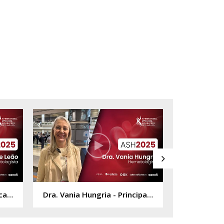
Dra. Danielle Leão - Destaca 2 no tratamento do mm: o isatuximabe e o belantamab mafodotina
Dra. Vania Hungria - Principais inovações no tratamento do mieloma múltiplo