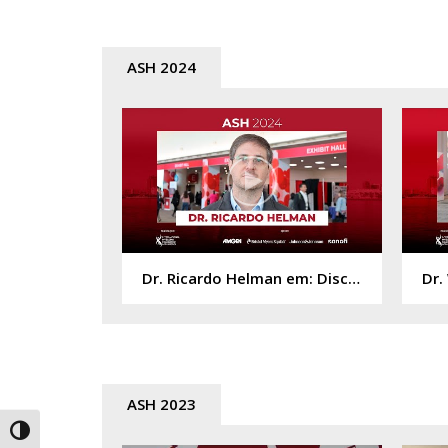
ASH 2024
Dr. Ricardo Helman em: Discussões de pacientes com gamopatia monoclonal de significado indeterminado
ASH 2023
Alternar alto contraste