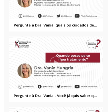
Pergunte à Dra. Vania: quais os cuidados devemos ter no inverno?
Pergunte à Dra. Vania - Você já quis saber quando poderá parar o tratamento de mieloma?