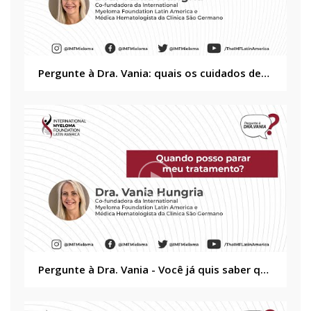
Pergunte à Dra. Vania: quais os cuidados devemos ter no inverno?
Pergunte à Dra. Vania - Você já quis saber quando poderá parar o tratamento de mieloma?