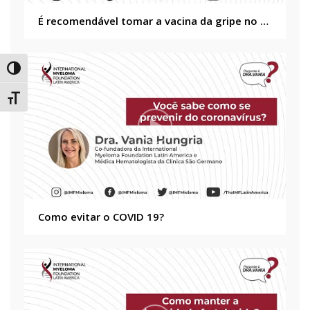
É recomendável tomar a vacina da gripe no caso do paciente oncológico?
Alternar alto contraste
Alternar tamanho da fonte
Como evitar o COVID 19?