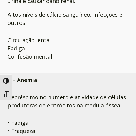
urina e causar dano renal.
Altos níveis de cálcio sanguíneo, infecções e
outros
Circulação lenta
Fadiga
Confusão mental
A –
Anemia
Alternar alto contraste
Alternar tamanho da fonte
Decréscimo no número e atividade de células
produtoras de eritrócitos na medula óssea.
• Fadiga
• Fraqueza