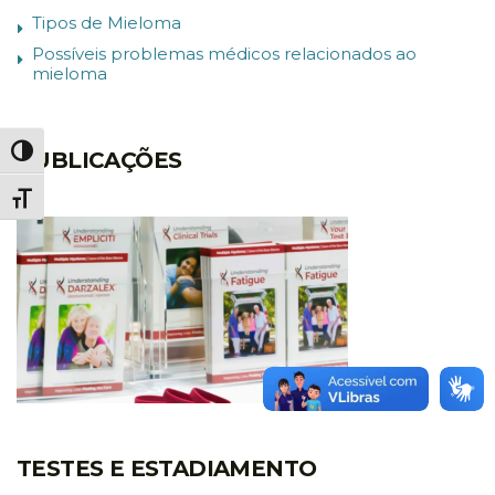
Tipos de Mieloma
Possíveis problemas médicos relacionados ao
mieloma
Alternar alto contraste
PUBLICAÇÕES
Alternar tamanho da fonte
TESTES E ESTADIAMENTO