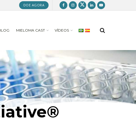
DOE AGORA
BLOG
MIELOMA CAST
VÍDEOS
iative®