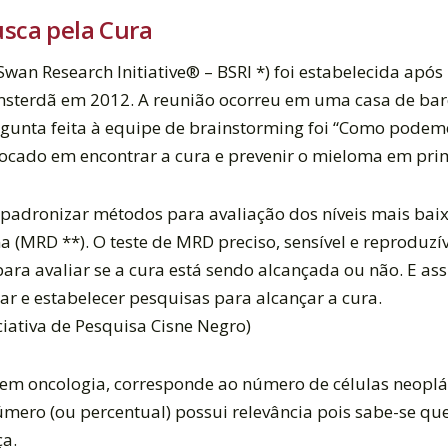
usca pela Cura
 Swan Research Initiative® – BSRI *) foi estabelecida apó
sterdã em 2012. A reunião ocorreu em uma casa de barc
rgunta feita à equipe de brainstorming foi “Como podem
ocado em encontrar a cura e prevenir o mieloma em prim
e padronizar métodos para avaliação dos níveis mais ba
(MRD **). O teste de MRD preciso, sensível e reproduzív
ra avaliar se a cura está sendo alcançada ou não. E as
iar e estabelecer pesquisas para alcançar a cura.
ciativa de Pesquisa Cisne Negro)
m oncologia, corresponde ao número de células neoplás
mero (ou percentual) possui relevância pois sabe-se qu
a.