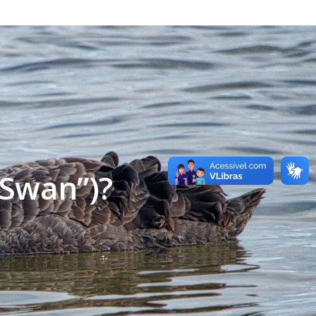
 Swan”)?