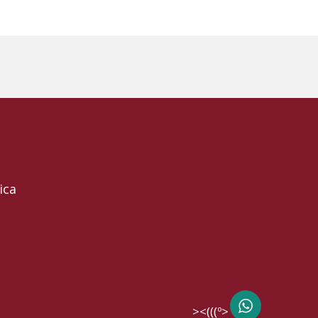
ica
><(((º> 17