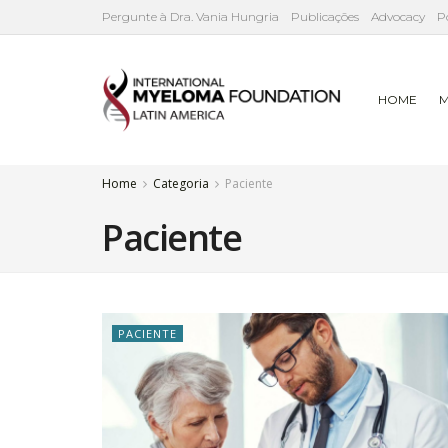
Pergunte à Dra. Vania Hungria
Publicações
Advocacy
P
HOME
M
Home
Categoria
Paciente
Paciente
PACIENTE