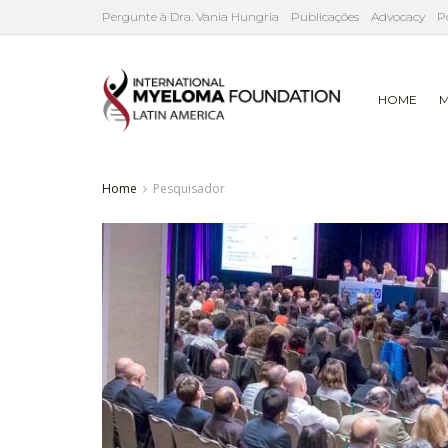
Pergunte à Dra. Vania Hungria
Publicações
Advocacy
P
HOME
M
Home
Pesquisador