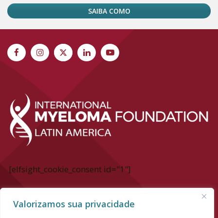
SAIBA COMO
[elfsight_cookie_consent id="1"]
International Myeloma Foundation Latin
Valorizamos sua privacidade
America