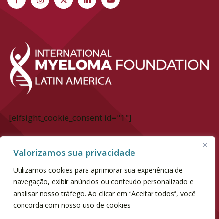
[elfsight_cookie_consent id="1"]
International Myeloma Foundation Latin
Valorizamos sua privacidade
America
Utilizamos cookies para aprimorar sua experiência de
Av. Dr. chucri Zaidan, 940 - 6° andar
navegação, exibir anúncios ou conteúdo personalizado e
Market Place Tower II | Vila Cordeiro
analisar nosso tráfego. Ao clicar em “Aceitar todos”, você
concorda com nosso uso de cookies.
SP | CEP 04583-110