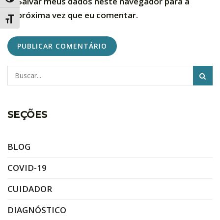
Alternar alto contraste
Salvar meus dados neste navegador para a
próxima vez que eu comentar.
Alternar tamanho da fonte
Pesquisar
Alternative:
SEÇÕES
BLOG
COVID-19
CUIDADOR
DIAGNÓSTICO