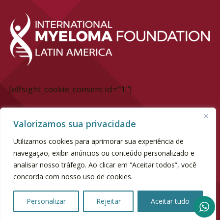
[elfsight_cookie_consent id="1"]
International Myeloma Foundation Latin
Valorizamos sua privacidade
America
Utilizamos cookies para aprimorar sua experiência de
Av. Dr. chucri Zaidan, 940 - 6° andar
navegação, exibir anúncios ou conteúdo personalizado e
Market Place Tower II | Vila Cordeiro
analisar nosso tráfego. Ao clicar em “Aceitar todos”, você
concorda com nosso uso de cookies.
SP | CEP 04583-110
><(((º> 17
Personalizar
Rejeitar
Aceitar tudo