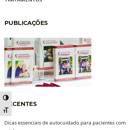
PUBLICAÇÕES
Alternar alto contraste
RECENTES
Alternar tamanho da fonte
Dicas essenciais de autocuidado para pacientes com