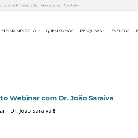
olítica de Privacidade
Apoiadores
Contato
IELOMA MÚLTIPLO
QUEM SOMOS
PESQUISAS
EVENTOS
to Webinar com Dr. João Saraiva
r - Dr. João Saraiva!!!