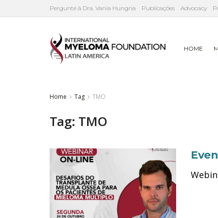
Pergunte à Dra. Vania Hungria
Publicações
Advocacy
P
HOME
M
Home
Tag
TMO
Tag:
TMO
Even
Webina