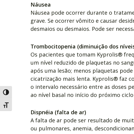
Náusea
Náusea pode ocorrer durante o tratam
grave. Se ocorrer vômito e causar desid
desmaios ou desmaios. Pode ser necess
Trombocitopenia (diminuição dos nívei
Os pacientes que tomam Kyprolis® fr
um nível reduzido de plaquetas no sang
após uma lesão; menos plaquetas pode
cicatrização mais lenta. Kyprolis® faz
o intervalo necessário entre as doses 
Alternar alto contraste
ao nível basal no início do próximo ciclo
Alternar tamanho da fonte
Dispnéia (falta de ar)
A falta de ar pode ser resultado de mui
ou pulmonares, anemia, descondicioname