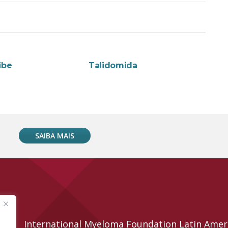
NTOS
MEDICAMENTOS
ibe
Talidomida
SAIBA MAIS
International Myeloma Foundation Latin Amer