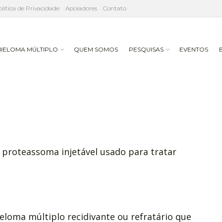
olítica de Privacidade
Apoiadores
Contato
IELOMA MÚLTIPLO
QUEM SOMOS
PESQUISAS
EVENTOS
e proteassoma injetável usado para tratar
loma múltiplo recidivante ou refratário que