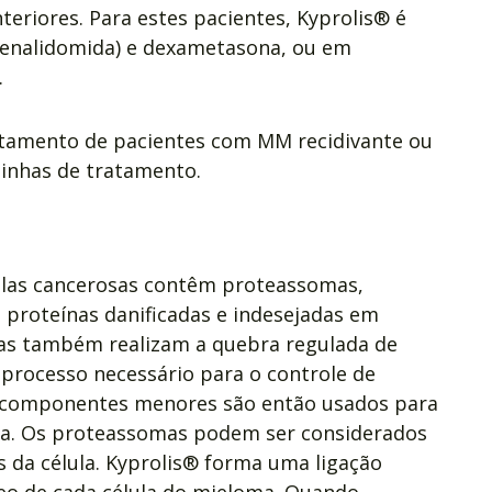
eriores. Para estes pacientes, Kyprolis® é
enalidomida) e dexametasona, ou em
.
atamento de pacientes com MM recidivante ou
linhas de tratamento.
lulas cancerosas contêm proteassomas,
proteínas danificadas e indesejadas em
s também realizam a quebra regulada de
 processo necessário para o controle de
es componentes menores são então usados para
lula. Os proteassomas podem ser considerados
as da célula. Kyprolis® forma uma ligação
eo de cada célula do mieloma. Quando