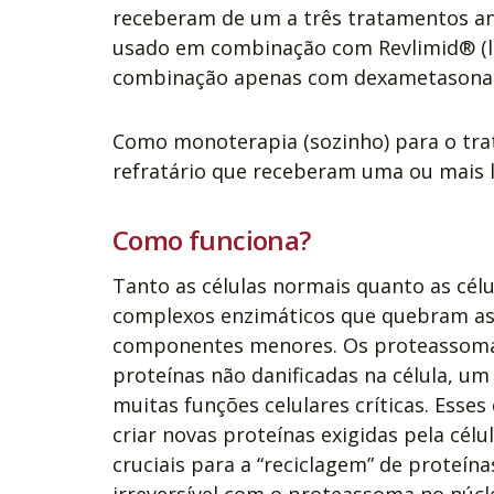
receberam de um a três tratamentos ant
usado em combinação com Revlimid® (l
combinação apenas com dexametasona
Como monoterapia (sozinho) para o tr
refratário que receberam uma ou mais 
Como funciona?
Tanto as células normais quanto as cé
complexos enzimáticos que quebram as 
componentes menores. Os proteassoma
proteínas não danificadas na célula, um
muitas funções celulares críticas. Ess
criar novas proteínas exigidas pela cé
cruciais para a “reciclagem” de proteín
irreversível com o proteassoma no núcl