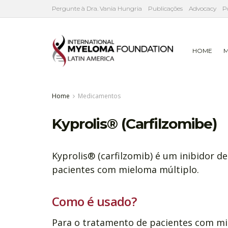
Pergunte à Dra. Vania Hungria
Publicações
Advocacy
P
HOME
M
Home
Medicamentos
Kyprolis® (Carfilzomibe)
Kyprolis® (carfilzomib) é um inibidor d
pacientes com mieloma múltiplo.
Como é usado?
Para o tratamento de pacientes com mie