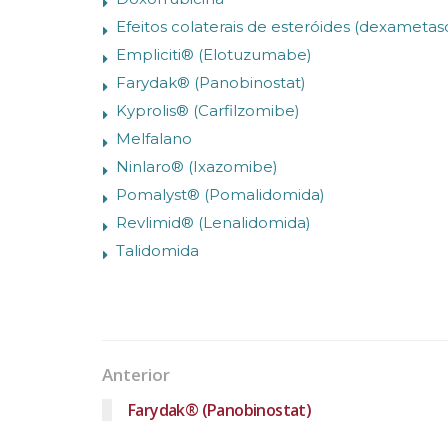
Efeitos colaterais de esteróides (dexametas
Empliciti® (Elotuzumabe)
Farydak® (Panobinostat)
Kyprolis® (Carfilzomibe)
Melfalano
Ninlaro® (Ixazomibe)
Pomalyst® (Pomalidomida)
Revlimid® (Lenalidomida)
Talidomida
Anterior
Farydak® (Panobinostat)