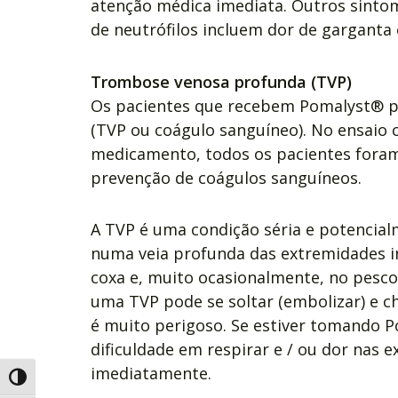
atenção médica imediata. Outros sint
de neutrófilos incluem dor de garganta 
Trombose venosa profunda (TVP)
Os pacientes que recebem Pomalyst® 
(TVP ou coágulo sanguíneo). No ensaio 
medicamento, todos os pacientes foram
prevenção de coágulos sanguíneos.
A TVP é uma condição séria e potencial
numa veia profunda das extremidades i
coxa e, muito ocasionalmente, no pesc
uma TVP pode se soltar (embolizar) e 
é muito perigoso. Se estiver tomando Po
dificuldade em respirar e / ou dor nas 
imediatamente.
Alternar alto contraste