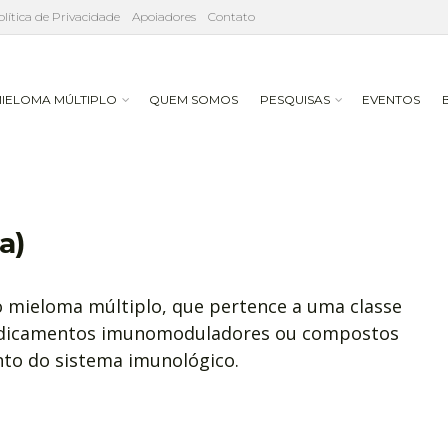
olítica de Privacidade
Apoiadores
Contato
IELOMA MÚLTIPLO
QUEM SOMOS
PESQUISAS
EVENTOS
a)
 mieloma múltiplo, que pertence a uma classe
dicamentos imunomoduladores ou compostos
to do sistema imunológico.