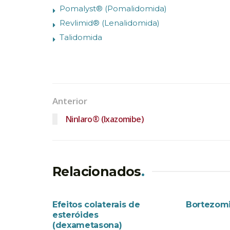
Pomalyst® (Pomalidomida)
Revlimid® (Lenalidomida)
Talidomida
Anterior
Ninlaro® (Ixazomibe)
Relacionados
.
EFEITOS COLATERAIS
MEDICAME
Efeitos colaterais de
Bortezom
esteróides
(dexametasona)