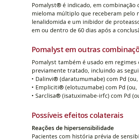
Pomalyst® é indicado, em combinação 
mieloma múltiplo que receberam pelo m
lenalidomida e um inibidor de protea
em ou dentro de 60 dias após a conclusã
Pomalyst em outras combinaç
Pomalyst também é usado em regimes c
previamente tratado, incluindo as segu
• Dalinvi® (daratumumabe) com Pd (ou,
• Empliciti® (elotuzumabe) com Pd (ou,
• Sarclisa® (isatuximabe-irfc) com Pd (o
Possíveis efeitos colaterais
Reações de hipersensibilidade
Pacientes com história prévia de sensib