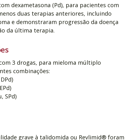
com dexametasona (Pd), para pacientes com
enos duas terapias anteriores, incluindo
ssoma e demonstraram progressão da doença
o da última terapia.
ões
om 3 drogas, para mieloma múltiplo
intes combinações:
 DPd)
 EPd)
u, SPd)
ilidade grave à talidomida ou Revlimid® foram