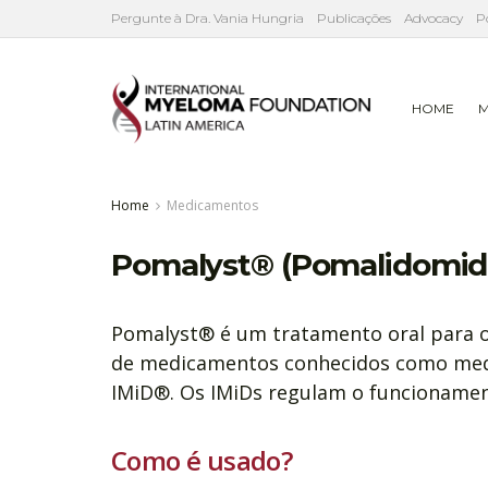
Pergunte à Dra. Vania Hungria
Publicações
Advocacy
P
HOME
M
Home
Medicamentos
Pomalyst® (Pomalidomid
Pomalyst® é um tratamento oral para o
de medicamentos conhecidos como me
IMiD®. Os IMiDs regulam o funcionamen
Como é usado?