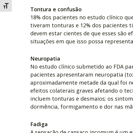
Alternar tamanho da fonte
Tontura e confusão
18% dos pacientes no estudo clínico qu
tiveram tonturas e 12% dos pacientes 
devem estar cientes de que esses são ef
situações em que isso possa representar
Neuropatia
No estudo clínico submetido ao FDA pa
pacientes apresentaram neuropatia (tox
aproximadamente metade da qual foi ne
efeitos colaterais graves afetando o te
incluem tonturas e desmaios; os sintom
dormência, formigamento e dor nas mão
Fadiga
A sensação de cansaço incomum é um e