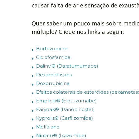
causar falta de ar e sensação de exaustã
Quer saber um pouco mais sobre medi
múltiplo? Clique nos links a seguir:
Bortezomibe
Ciclofosfamida
Dalinvi® (Daratumumabe)
Dexametasona
Doxorrubicina
Efeitos colaterais de esteróides (dexametas
Empliciti® (Elotuzumabe)
Farydak® (Panobinostat)
Kyprolis® (Carfilzomibe)
Melfalano
Ninlaro® (Ixazomibe)