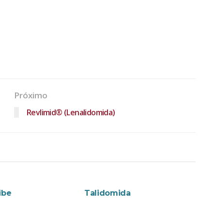
Próximo
Revlimid® (Lenalidomida)
NTOS
MEDICAMENTOS
ibe
Talidomida