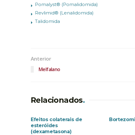
Pomalyst® (Pomalidomida)
Revlimid® (Lenalidomida)
Talidomida
Anterior
Melfalano
Relacionados
.
EFEITOS COLATERAIS
MEDICAME
Efeitos colaterais de
Bortezom
esteróides
(dexametasona)