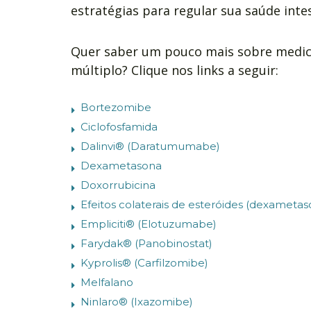
estratégias para regular sua saúde intes
Quer saber um pouco mais sobre medi
múltiplo? Clique nos links a seguir:
Bortezomibe
Ciclofosfamida
Dalinvi® (Daratumumabe)
Dexametasona
Doxorrubicina
Efeitos colaterais de esteróides (dexametas
Empliciti® (Elotuzumabe)
Farydak® (Panobinostat)
Kyprolis® (Carfilzomibe)
Melfalano
Ninlaro® (Ixazomibe)