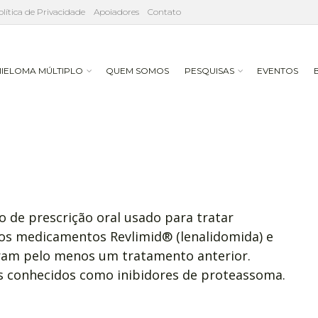
olítica de Privacidade
Apoiadores
Contato
IELOMA MÚLTIPLO
QUEM SOMOS
PESQUISAS
EVENTOS
 de prescrição oral usado para tratar
s medicamentos Revlimid® (lenalidomida) e
am pelo menos um tratamento anterior.
 conhecidos como inibidores de proteassoma.