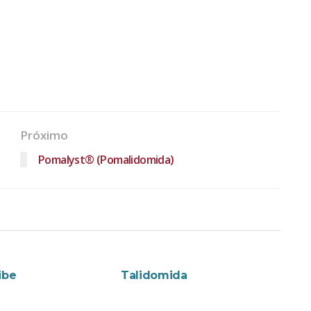
Próximo
Pomalyst® (Pomalidomida)
NTOS
MEDICAMENTOS
ibe
Talidomida