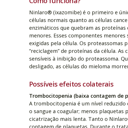
Como funciona?
Ninlaro® (ixazomibe) é o primeiro e úni
células normais quanto as células can
enzimáticos que quebram as proteínas 
menores. Esses componentes menores sã
exigidas pela célula. Os proteassomas 
“reciclagem” de proteínas da célula. As
sensíveis à inibição do proteassoma. Q
desligado, as células do mieloma morre
Possíveis efeitos colaterais
Trombocitopenia (baixa contagem de p
A trombocitopenia é um nível reduzido
o sangue a coagular; menos plaquetas
cicatrização mais lenta. Tanto o Ninl
contagem de plaquetas. Durante o trat