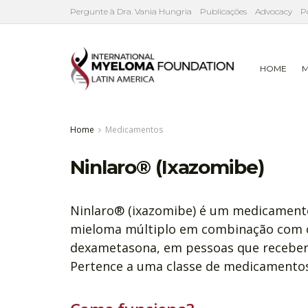
Pergunte à Dra. Vania Hungria
Publicações
Advocacy
P
HOME
M
Home
Medicamentos
Ninlaro® (Ixazomibe)
Ninlaro® (ixazomibe) é um medicamento
mieloma múltiplo em combinação com o
dexametasona, em pessoas que receber
Pertence a uma classe de medicamentos