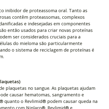
co inibidor de proteassoma oral. Tanto as
cerosas contêm proteassomas, complexos
danificadas e indesejadas em componentes
o então usados para criar novas proteínas
podem ser considerados cruciais para a
 células do mieloma são particularmente
uando o sistema de reciclagem de proteínas é
m.
laquetas)
 de plaquetas no sangue. As plaquetas ajudam
 pode causar hematomas, sangramento e
aro® quanto o Revlimid® podem causar queda na
amento com Ninlaro®. Revlimid® e