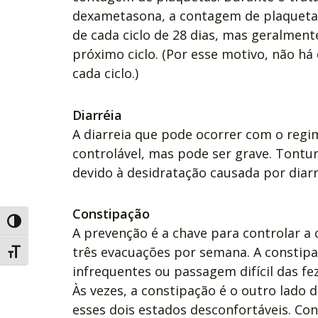
dexametasona, a contagem de plaquetas
de cada ciclo de 28 dias, mas geralmente
próximo ciclo. (Por esse motivo, não h
cada ciclo.)
Diarréia
A diarreia que pode ocorrer com o reg
controlável, mas pode ser grave. Tontu
devido à desidratação causada por diarr
Constipação
Alternar alto contraste
A prevenção é a chave para controlar a
três evacuações por semana. A constipa
Alternar tamanho da fonte
infrequentes ou passagem difícil das fe
Às vezes, a constipação é o outro lado d
esses dois estados desconfortáveis. Co